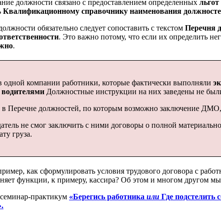
ние должности связано с предоставлением определенных
льгот
ь
Квалификационному справочнику наименования должносте
олжности обязательно следует сопоставить с текстом
Перечня 
ответственности
. Это важно потому, что если их определить н
жно
.
 одной компании работники, которые фактически выполняли
э
ь
водителями
Должностные инструкции на них заведены не был
в Перечне должностей, по которым возможно заключение ДМО, е
атель не смог заключить с ними договоры о полной материальной
ату груза.
пример, как сформулировать условия трудового договора с рабо
няет функции, к примеру, кассира? Об этом и многом другом м
ся семинар-практикум
«Берегись работника
или
Где
подстелить с
.