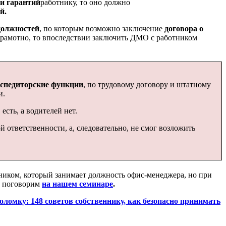
 и гарантий
работнику, то оно должно
й.
должностей
, по которым возможно заключение
договора о
еграмотно, то впоследствии заключить ДМО с работником
кспедиторские функции
, по трудовому договору и штатному
и.
сть, а водителей нет.
 ответственности, а, следовательно, не смог возложить
тником, который занимает должность офис-менеджера, но при
ы поговорим
на нашем семинаре
.
оломку: 148 советов собственнику, как безопасно принимать