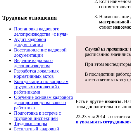
Если наименова
соответствоват
Наименование д
Трудовые отношения
материальной 
станет
невозмо
Постановка кадрового
делопроизводства «с нуля»
Аудит кадровой
документации
Случай из практики:
в
Восстановление кадровой
расписанию значилис
документации
Ведение кадрового
При этом экспедиторы 
делопроизводства
Разработка локальных
В последствии работод
нормативных актов
ответственность за утр
Консультации по вопросам
трудовых отношений с
работниками
Обучение основам кадрового
Есть и другие
нюансы
. На
делопроизводства вашего
этом дополнительно выпол
работника
Подготовка к встрече с
22-23 мая 2014 г. состоит
трудовой инспекцией
и увольнять сотрудников»
Трудовые споры
Бесплатный кадровый