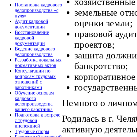
хозяйственные
Постановка кадрового
земельные отно
делопроизводства «с
нуля»
оценки земли;
Аудит кадровой
документации
правовой аудит
Восстановление
кадровой
проектов;
документации
Ведение кадрового
защита должни
делопроизводства
Разработка локальных
банкротство;
нормативных актов
Консультации по
корпоративное
вопросам трудовых
отношений с
государственн
работниками
Обучение основам
кадрового
Немного о лично
делопроизводства
вашего работника
Подготовка к встрече
Родилась в г. Чел
с трудовой
инспекцией
активную деятель
Трудовые споры
Бесплатный кадровый